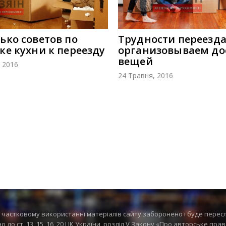
ько советов по
Трудности переезда
ке кухни к переезду
организовываем до
вещей
 2016
24 Травня, 2016
частковому використанні матеріалів сайту заборонено і буде перес
 до ст. 13, 15, 16, 20 ЦК України, розділ V Закону «Про авторське пра