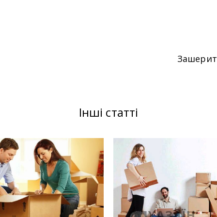
Зашери
Інші статті