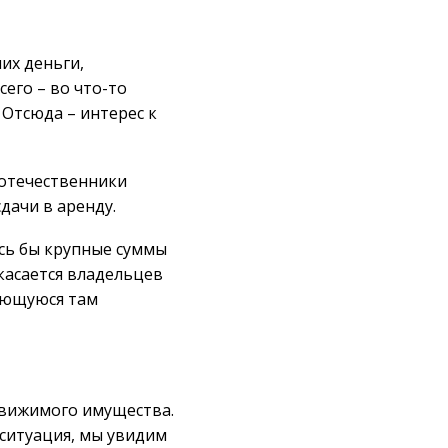
их деньги,
сего – во что-то
Отсюда – интерес к
оотечественники
дачи в аренду.
ись бы крупные суммы
 касается владельцев
меющуюся там
движимого имущества.
 ситуация, мы увидим