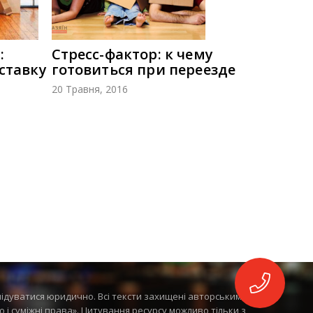
:
Стресс-фактор: к чему
ставку
готовиться при переезде
20 Травня, 2016
лідуватися юридично. Всі тексти захищені авторським
во і суміжні права». Цитування ресурсу можливо тільки з