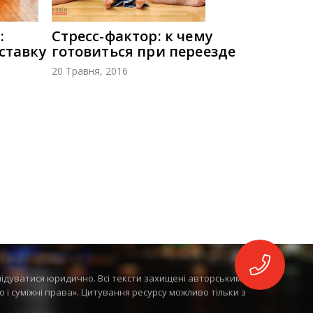
:
Стресс-фактор: к чему
ставку
готовиться при переезде
20 Травня, 2016
лідуватися юридично. Всі тексти захищені авторським
во і суміжні права». Цитування ресурсу можливо тільки з