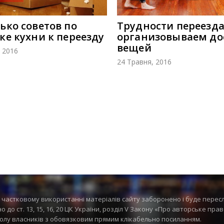
ько советов по
Трудности переезда
ке кухни к переезду
организовываем до
вещей
 2016
24 Травня, 2016
частковому використанні матеріалів сайту заборонено і буде перес
 до ст. 13, 15, 16, 20 ЦК України, розділ V Закону «Про авторське пра
олу власників з обовязковим прямим клікабельно посиланням.