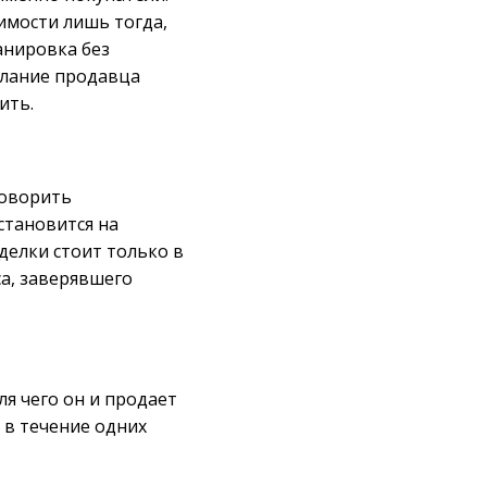
имости лишь тогда,
анировка без
елание продавца
ить.
говорить
становится на
сделки стоит только в
са, заверявшего
ля чего он и продает
 в течение одних