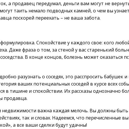
ток, а продавец передумал, деньги вам могут не вернут
могут таить немало подводных камней, о чем вы узнае
авца поскорей переехать – не ваша забота.
формулировка. Спокойствие у каждого свое: кого любой
ха. Даже фраза о том, за стеной у вас старенький боль
соседства. В конце концов, болезнь может оказаться п
дробно разузнать о соседях, это расспросить бабушек и
тегория ваших потенциальных соседей в курсе всех собы
ся в тишине и спокойствии. Их рассказы однозначно б
ы продавца.
и недвижимости важна каждая мелочь. Вы должны быть
ействиях, так и словах. Надеемся, что перечисленные в
кой», а все ваши сделки будут удачны!