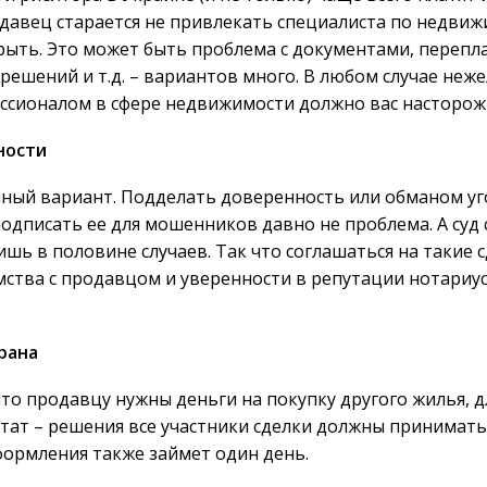
давец старается не привлекать специалиста по недвиж
крыть. Это может быть проблема с документами, перепл
ешений и т.д. – вариантов много. В любом случае неж
ессионалом в сфере недвижимости должно вас насторож
ности
ный вариант. Подделать доверенность или обманом у
дписать ее для мошенников давно не проблема. А суд 
ишь в половине случаев. Так что соглашаться на такие 
мства с продавцом и уверенности в репутации нотариу
рана
что продавцу нужны деньги на покупку другого жилья, д
тат – решения все участники сделки должны принимать
формления также займет один день.