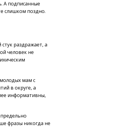
ь. А подписанные
те слишком поздно.
 стук раздражает, а
ной человек не
сихическим
 молодых мам с
тий в округе, а
олее информативны,
 предельно
ыше фразы никогда не