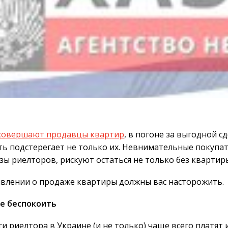
 совершают продавцы квартир
, в погоне за выгодной с
ть подстерегает не только их. Невнимательные покупа
ы риелторов, рискуют остаться не только без квартиры,
явлении о продаже квартиры должны вас насторожить.
е беспокоить
ги риелтора в Украине (и не только) чаще всего платят