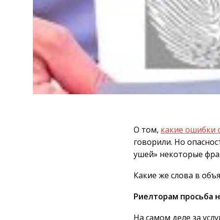
О том,
какие ошибки
говорили. Но опаснос
ушей» некоторые фраз
Какие же слова в объ
Риелторам просьба н
На самом деле за услу