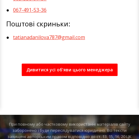
067-491-53-36
Поштові скриньки:
tatianadanilova787@gmail.com
Дивитися усі об’яви цього менеджера
При повному або частковому використанні матеріалів сайту
заборонено і буде переслідуватися юридично. Всі тексти
захищені авторським правом відповідно до ст. 13, 15, 16, 20 ЦК