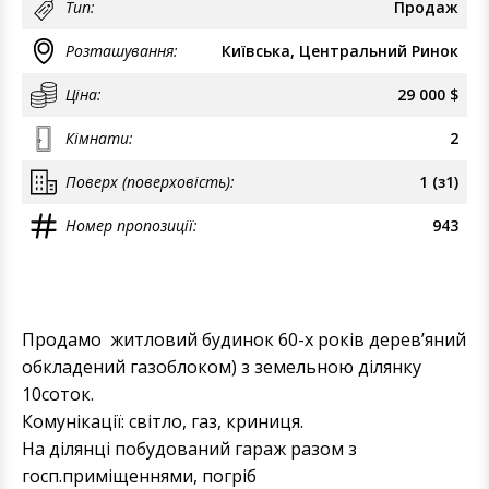
Тип:
Продаж
Розташування:
Київська, Центральний Ринок
Ціна:
29 000 $
Кімнати:
2
Поверх (поверховість):
1 (з1)
Номер пропозиції:
943
Продамо житловий будинок 60-х років деревʼяний
обкладений газоблоком) з земельною ділянку
10соток.
Комунікації: світло, газ, криниця.
На ділянці побудований гараж разом з
госп.приміщеннями, погріб