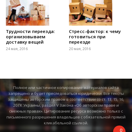
Трудности переезда:
Стресс-фактор: к чему
организовываем
готовиться при
доставку вещей
переезде
24 мая, 2016
20 мая, 2016
Полное или частичное копирование материалов сайта
запрещено и будет преследоваться юридически. Все тексты
защищены авторским правом в соответствии со ст. 13, 15, 16,
20 ГК Украины, раздел V Закона «Об авторском праве и
смежных правах». Цитирование ресурса возможно только с
письменного разрешения владельцев с обязательной прямой
кликабельной ссылкой.