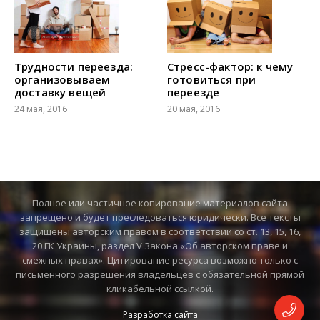
Трудности переезда:
Стресс-фактор: к чему
организовываем
готовиться при
доставку вещей
переезде
24 мая, 2016
20 мая, 2016
Полное или частичное копирование материалов сайта
запрещено и будет преследоваться юридически. Все тексты
защищены авторским правом в соответствии со ст. 13, 15, 16,
20 ГК Украины, раздел V Закона «Об авторском праве и
смежных правах». Цитирование ресурса возможно только с
письменного разрешения владельцев с обязательной прямой
кликабельной ссылкой.
Разработка сайта