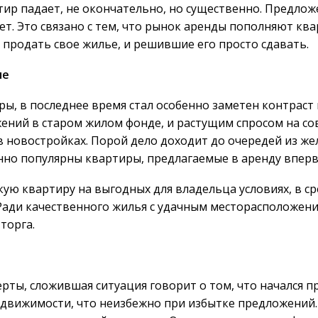
тир падает, не окончательно, но существенно. Предлож
т. Это связано с тем, что рынок аренды пополняют кв
продать свое жилье, и решившие его просто сдавать.
ие
ры, в последнее время стал особенно заметен контрас
ений в старом жилом фонде, и растущим спросом на со
 новостройках. Порой дело доходит до очередей из ж
нно популярны квартиры, предлагаемые в аренду вперв
акую квартиру на выгодных для владельца условиях, в с
 Ради качественного жилья с удачным месторасположен
торга.
рты, сложившая ситуация говорит о том, что начался п
едвижимости, что неизбежно при избытке предложений