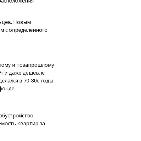
 расположения
льцев. Новым
м с определенного
шлому и позапрошлому
йти даже дешевле.
делался в 70-80е годы
фонде.
 обустройство
емость квартир за