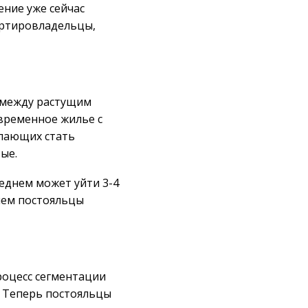
ение уже сейчас
артировладельцы,
т между растущим
временное жилье с
елающих стать
ые.
реднем может уйти 3-4
ием постояльцы
роцесс сегментации
. Теперь постояльцы