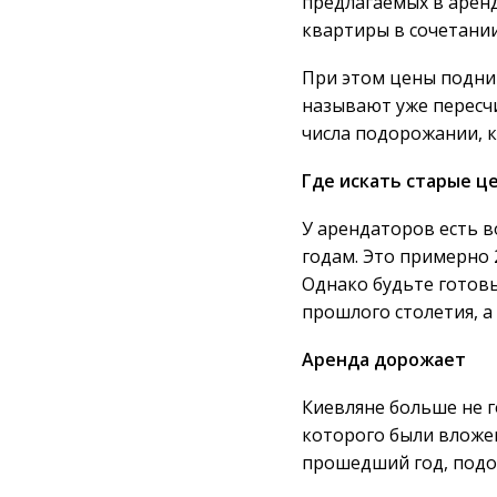
предлагаемых в аренд
квартиры в сочетани
При этом цены подни
называют уже пересч
числа подорожании, к
Где искать старые ц
У арендаторов есть 
годам. Это примерно 
Однако будьте готовы
прошлого столетия, а
Аренда дорожает
Киевляне больше не г
которого были вложен
прошедший год, подо